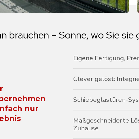
hn
brauchen
–
Sonne,
wo
Sie
sie
Eigene Fertigung, Pr
Unsere Aluminium- und Glasst
und ein modernes Design.
Clever gelöst: Integ
r
Das unauffällige, integrierte 
übernehmen
trockene Stunden im Freien, 
Schiebeglastüren-Sys
einfach nur
Dank der modernen Verglasu
ebnis
nutzbaren Raum Ihres Grundst
Maßgeschneiderte Lös
Ausblick. Die gehärteten Sich
Zuhause
verschieben. Das System läuft 