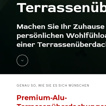
Terrassenü
Machen Sie Ihr Zuhause 
persönlichen Wohlfühlo
einer Terrassenüberdac
Navigate
to
the
GENAU SO, WIE SIE ES SICH WÜNSCHEN
next
Premium-Alu-