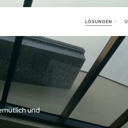
LÖSUNGEN
Ü
Terrassenüberdach
Aluminiumzäune & G
Mülltonnenboxen
Schlosserei-Dienstl
(für Tragwerke und 
Laserzuschnitt & A
emütlich und