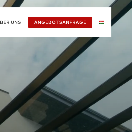
BER UNS
ANGEBOTSANFRAGE
ung
eländer
eistungen
Geländer)
bkanten