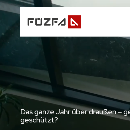
Skip
to
main
content
Das ganze Jahr über draußen – g
geschützt?