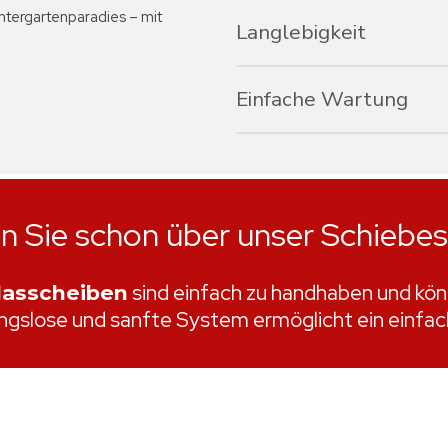
Ob klassisch oder modern: Un
intergartenparadies – mit
Ihres Hauses anpassen.
Langlebigkeit
Aluminium-Terrassenüberdach
sondern auch durch ihre Wide
Einfache Wartung
Sie rosten nicht, verformen si
hinweg.
Die Premium-Aluminium-Oberfl
speziellen Behandlungen gesc
Die UV-beständige, wetterfe
um ihren perfekten Zustand 
Spezialbehandlung – einfach
en
Sie
schon
über
unser
Schiebe
sind einfach zu handhaben und kön
lasscheiben
ngslose und sanfte System ermöglicht ein einfac