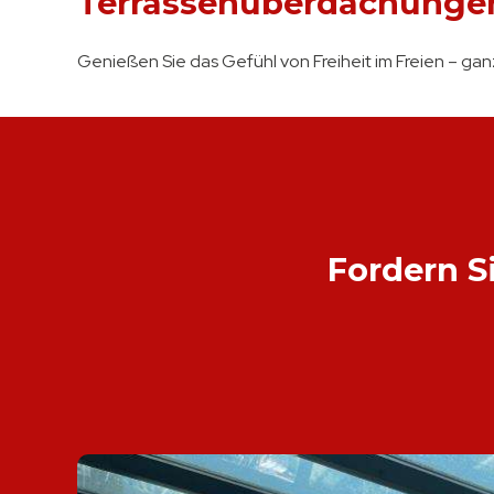
Terrassenüberdachunge
section
Genießen Sie das Gefühl von Freiheit im Freien – g
Fordern S