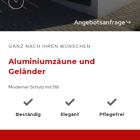
Navigate
to
Angebotsanfrage
the
GANZ NACH IHREN WÜNSCHEN
next
Aluminiumzäune und
section
Geländer
Moderner Schutz mit Stil
Beständig
Elegant
Pflegefrei