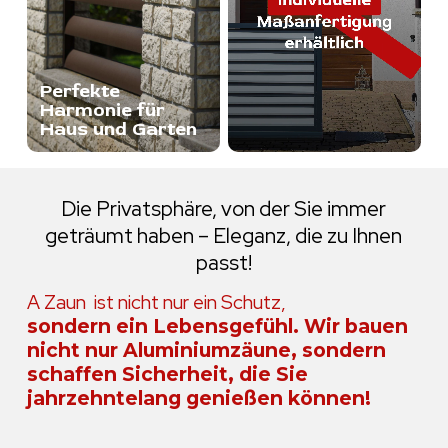
Perfekte
Harmonie für
Haus und Garten
Die
Privatsphäre,
von
der
Sie
immer
geträumt
haben
–
Eleganz,
die
zu
Ihnen
passt!
A Zaun ist nicht nur ein Schutz,
sondern ein Lebensgefühl. Wir bauen
nicht nur Aluminiumzäune, sondern
schaffen Sicherheit, die Sie
jahrzehntelang genießen können!