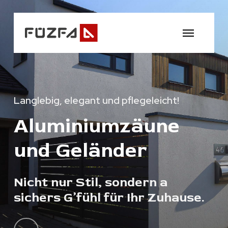
Skip
to
Menu
main
content
Langlebig, elegant und pflegeleicht!
Aluminiumzäune
und Geländer
Nicht nur Stil, sondern a
sichers G’fühl für Ihr Zuhause.