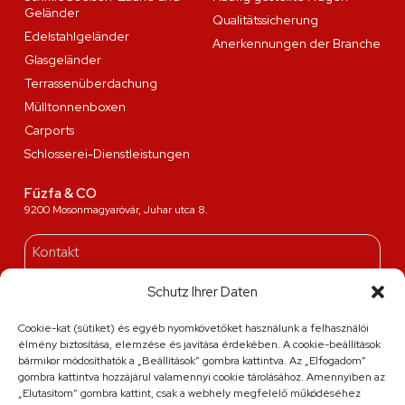
Geländer
Qualitätssicherung
Edelstahlgeländer
Anerkennungen der Branche
Glasgeländer
Terrassenüberdachung
Mülltonnenboxen
Carports
Schlosserei-Dienstleistungen
Fűzfa & CO
9200 Mosonmagyaróvár, Juhar utca 8.
Kontakt
+36 20 263 36 38
Schutz Ihrer Daten
info@fuzfa.hu
Montag - Freitag: 08:00-16:00
Cookie-kat (sütiket) és egyéb nyomkövetőket használunk a felhasználói
Samstag: laut vorheriger Terminabsprache
élmény biztosítása, elemzése és javítása érdekében. A cookie-beállítások
bármikor módosíthatók a „Beállítások” gombra kattintva. Az „Elfogadom”
gombra kattintva hozzájárul valamennyi cookie tárolásához. Amennyiben az
„Elutasítom” gombra kattint, csak a webhely megfelelő működéséhez