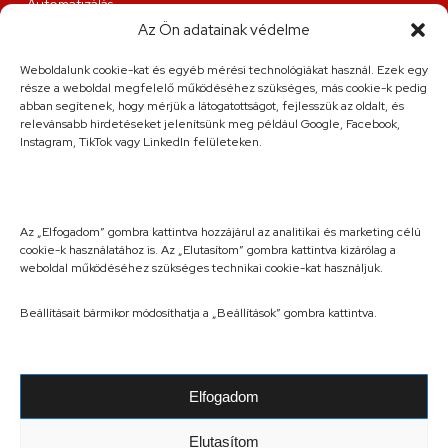
Automatizálás
Az Ön adatainak védelme
Lakatosüzemi szolgáltatások
Weboldalunk cookie-kat és egyéb mérési technológiákat használ. Ezek egy
Fűzfa és Társa Kft.
része a weboldal megfelelő működéséhez szükséges, más cookie-k pedig
9200 Mosonmagyaróvár, Juhar utca 8.
abban segítenek, hogy mérjük a látogatottságot, fejlesszük az oldalt, és
relevánsabb hirdetéseket jelenítsünk meg például Google, Facebook,
Elérhetőség
Instagram, TikTok vagy LinkedIn felületeken.
+36 20 263 36 38
info@fuzfa.hu
Hétfő-péntek: 08:00-16:00
Szombat: előre egyeztett időpontban
Az „Elfogadom” gombra kattintva hozzájárul az analitikai és marketing célú
cookie-k használatához is. Az „Elutasítom” gombra kattintva kizárólag a
weboldal működéséhez szükséges technikai cookie-kat használjuk.
Beállításait bármikor módosíthatja a „Beállítások” gombra kattintva.
Elfogadom
Általános Szerződési Feltételek
|
Adatkezelési tájékoztató
2026 © Fűzfa és Társa Kft. | Designed by
DOPA
Elutasítom