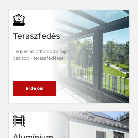
Teraszfedés
Legyen az otthonod a saját
oázisod - teraszfedéssel!
Érdekel
Alumínium