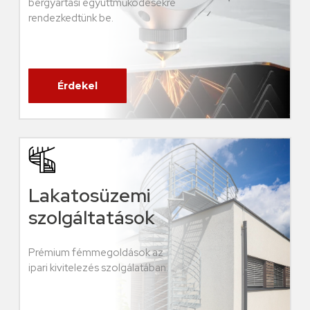
bérgyártási együttműködésekre
rendezkedtünk be.
Érdekel
Lakatosüzemi
szolgáltatások
Prémium fémmegoldások az
ipari kivitelezés szolgálatában.