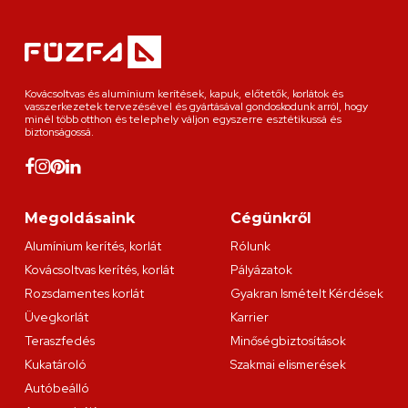
Kovácsoltvas és alumínium kerítések, kapuk, előtetők, korlátok és
vasszerkezetek tervezésével és gyártásával gondoskodunk arról, hogy
minél több otthon és telephely váljon egyszerre esztétikussá és
biztonságossá.
Megoldásaink
Cégünkről
Alumínium kerítés, korlát
Rólunk
Kovácsoltvas kerítés, korlát
Pályázatok
Rozsdamentes korlát
Gyakran Ismételt Kérdések
Üvegkorlát
Karrier
Teraszfedés
Minőségbiztosítások
Kukatároló
Szakmai elismerések
Autóbeálló