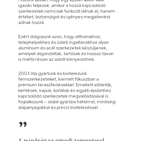
igazán teljessé, amikor a hozzá kapcsolódó
szerkezetek nemcsak funkciót látnak el, hanem
értéket, biztonságot és igényes megjelenést
adnak hozzá.
Ezért dolgozunk azon, hogy otthonokhoz,
telephelyekhez és üzleti ingatlanokhoz olyan
alumínium és acél szerkezetek készüljenek,
amelyek átgondoltak, tartósak és hosszú távon
is méltó részei az adott környezetnek.
2003 óta gyártunk és kivitelezünk
fémszerkezeteket, kiemelt fókuszban a
prémium teraszfedésekkel. Emellett előtetők,
kerítések, kapuk, korlátok és egyéb épülethez
kapcsolódó szerkezetek megvalósításával is
foglalkozunk – stabil gyártási háttérrel, minőségi
alapanyagokkal és precíz kivitelezéssel.
”
A minőség az egyedi tervezéssel