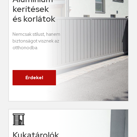
kerítések
és korlátok
Nemcsak stílust, hanem
biztonságot visznek az
otthonodba.
Érdekel
Kukatárolók