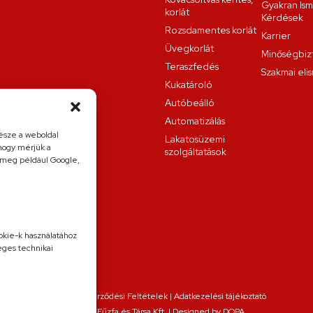
Gyakran Ism
 amikor megnő az esélye, hogy a sínbe idegen anyag kerül.
korlát
Kérdések
Rozsdamentes korlát
Karrier
kapu működésének feltétele, hogy az Omega sín
Üvegkorlát
Minőségbizt
ntes legyen. Minden mozgatás előtt mentesítse a
Teraszfedés
Szakmai eli
Kukatároló
Autóbeálló
Automatizálás
észe a weboldal
Lakatosüzemi
hogy mérjük a
szolgáltatások
k meg például Google,
ookie-k használatához
éges technikai
Általános Szerződési Feltételek
|
Adatkezelési tájékoztató
2026 © Fűzfa és Társa Kft. | Designed by
DOPA