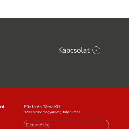
Kapcsolat
ől
Fűzfa és Társa Kft.
9200 Mosonmagyaróvár, Juhar utca 8.
Elérhetőség