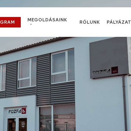
MEGOLDÁSAINK
OGRAM
RÓLUNK
PÁLYÁZA
Teraszfedés
Alumínium kerítés, korlát
Kukatároló
Lakatosüzemi szolgáltatások
(tartószerkezetek, társasházi korlátok)
Lézervágás, élhajlítás