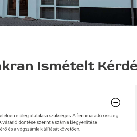
kran Ismételt Kérd
elelően előleg átutalása szükséges. A fennmaradó összeg
 vásárló döntése szerint a számla kiegyenlítése
rő és a végszámla kiállítását követően.