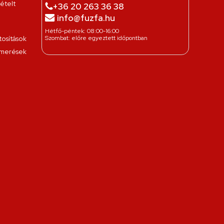
ételt
+36 20 263 36 38
info@fuzfa.hu
Hétfő-péntek: 08:00-16:00
Szombat: előre egyeztett időpontban
osítások
smerések