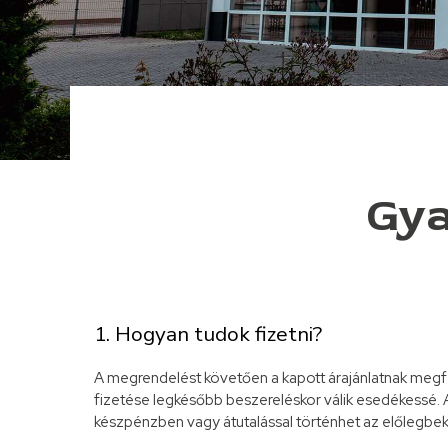
Gya
1. Hogyan tudok fizetni?
A megrendelést követően a kapott árajánlatnak megf
fizetése legkésőbb beszereléskor válik esedékessé. A
készpénzben vagy átutalással történhet az előlegbeké