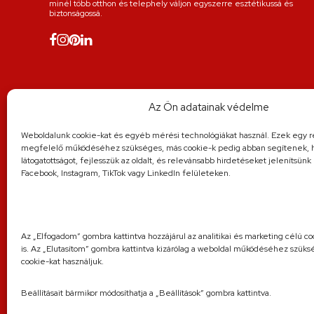
minél több otthon és telephely váljon egyszerre esztétikussá és
ellenőrzést javasolt elvégezni kerti munkálatok után,
biztonságossá.
Omega sín tisztítása: Az Omega sínen gördülő toló 
futófelülete minden esetben tiszta, akadályoktól me
futófelületet a rárakódott idegen anyagoktól.
Az Ön adatainak védelme
Weboldalunk cookie-kat és egyéb mérési technológiákat használ. Ezek egy r
megfelelő működéséhez szükséges, más cookie-k pedig abban segítenek, 
látogatottságot, fejlesszük az oldalt, és relevánsabb hirdetéseket jelenítsün
Facebook, Instagram, TikTok vagy LinkedIn felületeken.
Az „Elfogadom” gombra kattintva hozzájárul az analitikai és marketing célú c
is. Az „Elutasítom” gombra kattintva kizárólag a weboldal működéséhez szüks
cookie-kat használjuk.
Beállításait bármikor módosíthatja a „Beállítások” gombra kattintva.