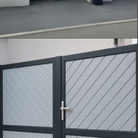
rajna_ai
(3)