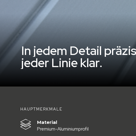
I
n
j
e
d
e
m
D
e
t
a
i
l
p
r
ä
z
i
j
e
d
e
r
L
i
n
i
e
k
l
a
r
.
HAUPTMERKMALE
Material
Premium-Aluminiumprofil