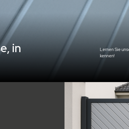
s
e
,
i
n
Lernen Sie un
kennen!