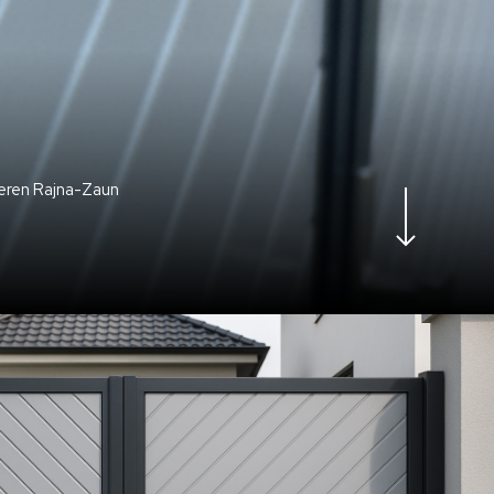
Navigate to the next section
seren Rajna-Zaun