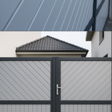
rajna_ai
(2)