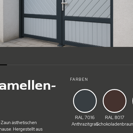
amellen-
FARBEN
RAL 7016
RAL 8017
-Zaun ästhetischen
Anthrazitgrau
Schokoladenbrau
hause. Hergestellt aus