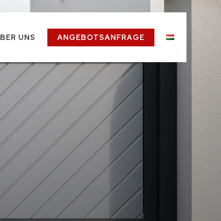
BER UNS
ANGEBOTSANFRAGE
ung
eländer
eistungen
Geländer)
bkanten