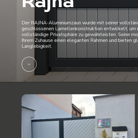
Rajna
Der RAJNA-Aluminiumzaun wurde mit seiner vollstän
geschlossenen Lamellenkonstruktion entwickelt, um
vollständige Privatsphäre zu gewährleisten. Seine mod
Ihrem Zuhause einen eleganten Rahmen und bieten gle
Langlebigkeit.
Navigate
to
the
next
section