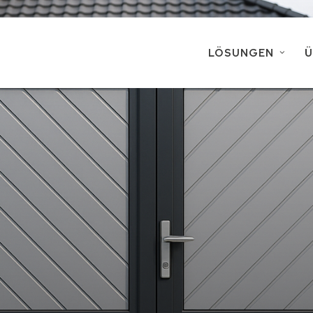
LÖSUNGEN
Ü
Terrassenüberdach
Aluminiumzäune & G
Mülltonnenboxen
Schlosserei-Dienstl
(für Tragwerke und 
Laserzuschnitt & A