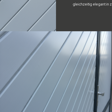
gleichzeitig elegant in 
rajna_ai
(5)