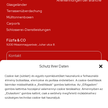
Anerkennungen der Branche
Glasgeländer
Terrassenüberdachung
Mülltonnenboxen
Carports
Schlosserei-Dienstleistungen
Fűzfa & CO
9200 Mosonmagyaróvár, Juhar utca 8.
Kontakt
+36 20 263 36 38
Schutz Ihrer Daten
info@fuzfa.hu
Montag - Freitag: 08:00-16:00
Cookie-kat (sütiket) és egyéb nyomkövetőket használunk a felhasználói
Samstag: laut vorheriger Terminabsprache
élmény biztosítása, elemzése és javítása érdekében. A cookie-beállítások
bármikor módosíthatók a „Beállítások” gombra kattintva. Az „Elfogadom”
gombra kattintva hozzájárul valamennyi cookie tárolásához. Amennyiben az
„Elutasítom” gombra kattint, csak a webhely megfelelő működéséhez
szükséges technikai cookie-kat használjuk.