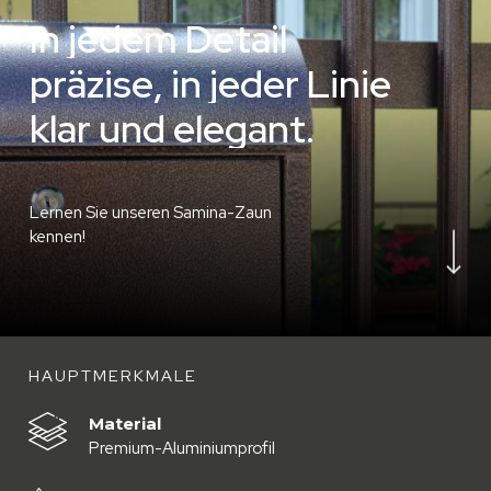
I
n
j
e
d
e
m
D
e
t
a
i
l
p
r
ä
z
i
s
e
,
i
n
j
e
d
e
r
L
i
n
i
e
k
l
a
r
u
n
d
e
l
e
g
a
n
t
.
Lernen Sie unseren Samina-Zaun
Navigate to the next 
kennen!
HAUPTMERKMALE
Material
Premium-Aluminiumprofil