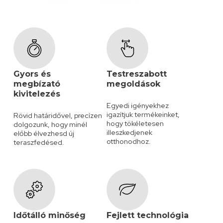
Gyors és
Testreszabott
megbízató
megoldások
kivitelezés
Egyedi igényekhez
igazítjuk termékeinket,
Rövid határidővel, precízen
hogy tökéletesen
dolgozunk, hogy minél
illeszkedjenek
előbb élvezhesd új
otthonodhoz.
teraszfedésed.
Időtálló minőség
Fejlett technológia