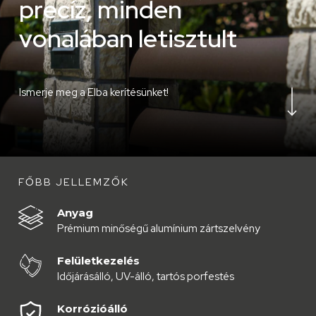
p
r
e
c
í
z
,
m
i
n
d
e
n
v
o
n
a
l
á
b
a
n
l
e
t
i
s
z
t
u
l
t
Navigate to the next 
Ismerje meg a Elba kerítésünket!
FŐBB JELLEMZŐK
Anyag
Prémium minőségű alumínium zártszelvény
Felületkezelés
Időjárásálló, UV-álló, tartós porfestés
Korrózióálló