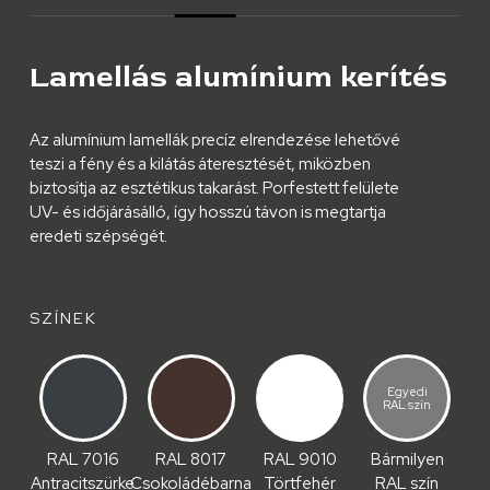
Lamellás alumínium kerítés
Az alumínium lamellák precíz elrendezése lehetővé
teszi a fény és a kilátás áteresztését, miközben
biztosítja az esztétikus takarást. Porfestett felülete
UV- és időjárásálló, így hosszú távon is megtartja
eredeti szépségét.
SZÍNEK
Egyedi
RAL szín
RAL 7016
RAL 8017
RAL 9010
Bármilyen
Antracitszürke
Csokoládébarna
Törtfehér
RAL szín