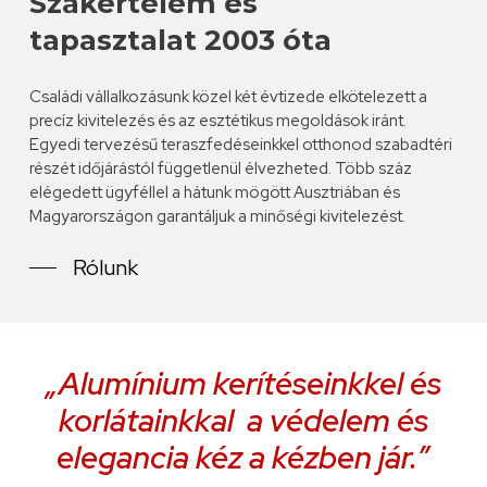
Szakértelem és
tapasztalat 2003 óta
Családi vállalkozásunk közel két évtizede elkötelezett a
precíz kivitelezés és az esztétikus megoldások iránt.
Egyedi tervezésű teraszfedéseinkkel otthonod szabadtéri
részét időjárástól függetlenül élvezheted. Több száz
elégedett ügyféllel a hátunk mögött Ausztriában és
Magyarországon garantáljuk a minőségi kivitelezést.
Rólunk
„Alumínium kerítéseinkkel és
korlátainkkal a védelem és
elegancia kéz a kézben jár.”