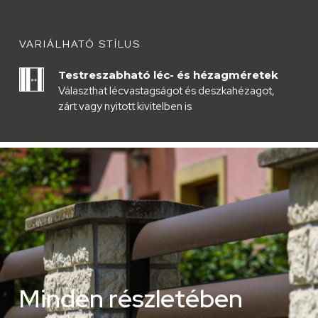
VARIÁLHATÓ STÍLUS
Testreszabható léc- és hézagméretek
Választhat lécvastagságot és deszkahézagot,
zárt vagy nyitott kivitelben is
M
i
n
d
e
n
r
é
s
z
l
e
t
é
b
e
n