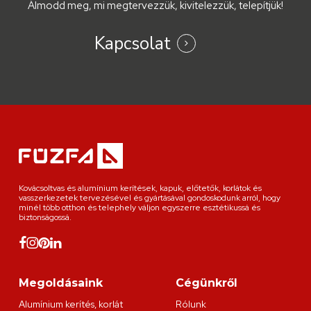
Álmodd meg, mi megtervezzük, kivitelezzük, telepítjük!
Kapcsolat
Kovácsoltvas és alumínium kerítések, kapuk, előtetők, korlátok és
vasszerkezetek tervezésével és gyártásával gondoskodunk arról, hogy
minél több otthon és telephely váljon egyszerre esztétikussá és
biztonságossá.
Megoldásaink
Cégünkről
Alumínium kerítés, korlát
Rólunk