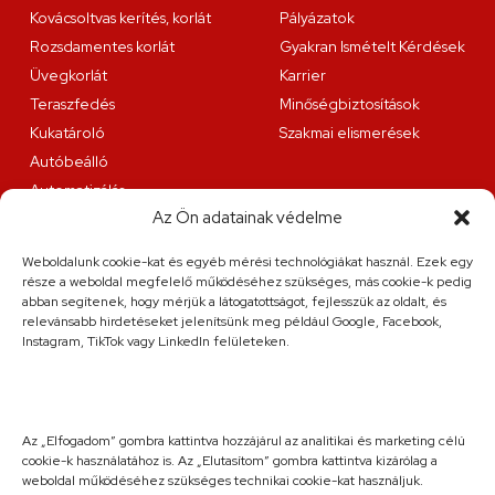
Kovácsoltvas kerítés, korlát
Pályázatok
Rozsdamentes korlát
Gyakran Ismételt Kérdések
Üvegkorlát
Karrier
Teraszfedés
Minőségbiztosítások
Kukatároló
Szakmai elismerések
Autóbeálló
Automatizálás
Az Ön adatainak védelme
Lakatosüzemi szolgáltatások
Weboldalunk cookie-kat és egyéb mérési technológiákat használ. Ezek egy
Fűzfa és Társa Kft.
része a weboldal megfelelő működéséhez szükséges, más cookie-k pedig
9200 Mosonmagyaróvár, Juhar utca 8.
abban segítenek, hogy mérjük a látogatottságot, fejlesszük az oldalt, és
relevánsabb hirdetéseket jelenítsünk meg például Google, Facebook,
Elérhetőség
Instagram, TikTok vagy LinkedIn felületeken.
+36 20 263 36 38
info@fuzfa.hu
Hétfő-péntek: 08:00-16:00
Szombat: előre egyeztett időpontban
Az „Elfogadom” gombra kattintva hozzájárul az analitikai és marketing célú
cookie-k használatához is. Az „Elutasítom” gombra kattintva kizárólag a
weboldal működéséhez szükséges technikai cookie-kat használjuk.