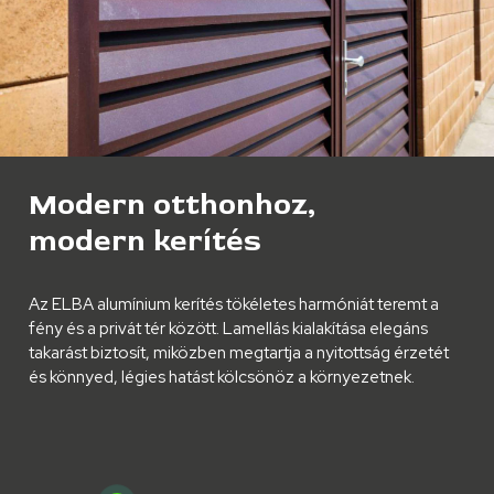
Modern otthonhoz,
modern kerítés
Az ELBA alumínium kerítés tökéletes harmóniát teremt a
fény és a privát tér között. Lamellás kialakítása elegáns
takarást biztosít, miközben megtartja a nyitottság érzetét
és könnyed, légies hatást kölcsönöz a környezetnek.