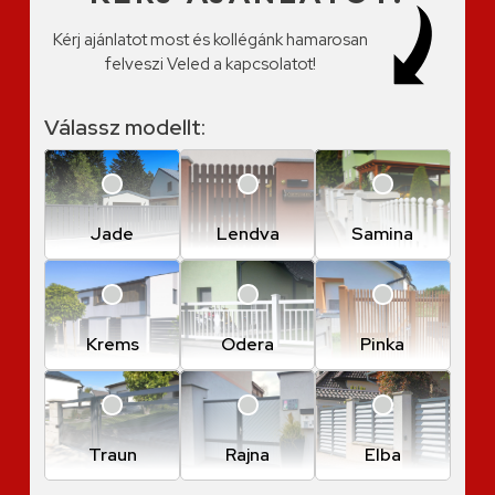
Kérj ajánlatot most és kollégánk hamarosan
felveszi Veled a kapcsolatot!
Válassz modellt:
Jade
Lendva
Samina
Krems
Odera
Pinka
Traun
Rajna
Elba