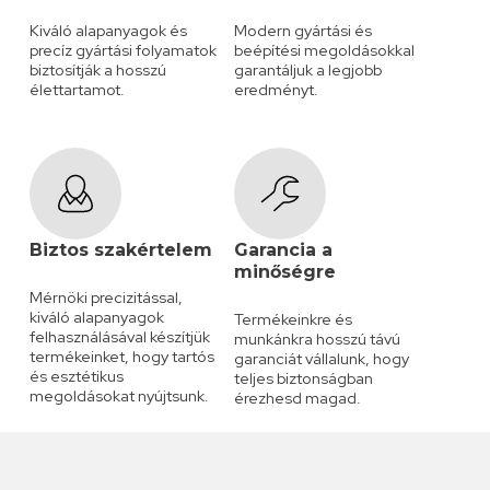
Kiváló alapanyagok és
Modern gyártási és
precíz gyártási folyamatok
beépítési megoldásokkal
biztosítják a hosszú
garantáljuk a legjobb
élettartamot.
eredményt.
Biztos szakértelem
Garancia a
minőségre
Mérnöki precizitással,
kiváló alapanyagok
Termékeinkre és
felhasználásával készítjük
munkánkra hosszú távú
termékeinket, hogy tartós
garanciát vállalunk, hogy
és esztétikus
teljes biztonságban
megoldásokat nyújtsunk.
érezhesd magad.