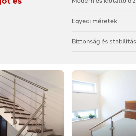
got és
Modern és időtálló diz
Letisztult megjelenés, amely b
Egyedi méretek
Minden projekt más és más, mi
Biztonság és stabilitá
Masszív szerkezet, amely tök