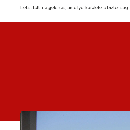
section
Letisztult megjelenés, amellyel körülölel a biztonság.