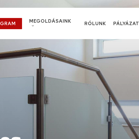
MEGOLDÁSAINK
OGRAM
RÓLUNK
PÁLYÁZA
Teraszfedés
Alumínium kerítés, korlát
Kukatároló
Lakatosüzemi szolgáltatások
(tartószerkezetek, társasházi korlátok)
Lézervágás, élhajlítás