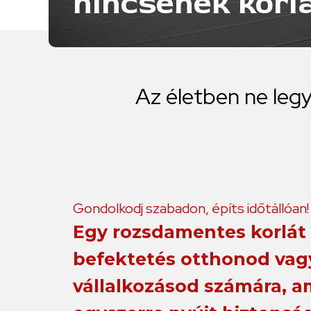
nincsenek korlá
Az
életben
ne
leg
Gondolkodj szabadon, építs időtállóan!
Egy rozsdamentes korlát 
befektetés otthonod vag
vállalkozásod számára, a