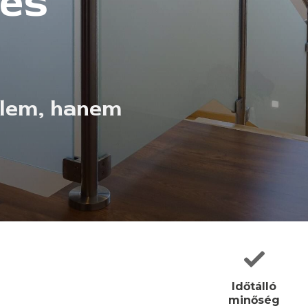
es
elem, hanem
Időtálló
minőség