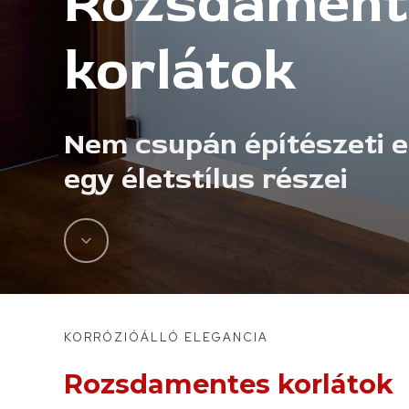
Rozsdament
korlátok
Nem csupán építészeti 
egy életstílus részei
Navigate
to
the
KORRÓZIÓÁLLÓ ELEGANCIA
next
Rozsdamentes korlátok