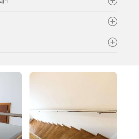
ájn
ármilyen építészeti stílushoz illeszkedik.
 pontosan az igényeidre szabjuk a kivitelezést.
s
életesen védi otthonodat vagy vállalkozásodat.