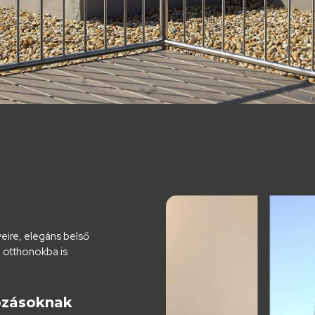
eire, elegáns belső
ú otthonokba is
ozásoknak