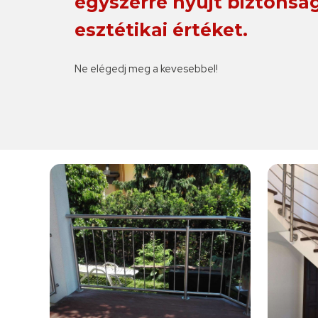
egyszerre nyújt biztonsá
esztétikai értéket.
Ne elégedj meg a kevesebbel!