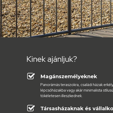
Kinek
ajánljuk?
Magánszemélyeknek
Panorámás teraszokra, családi házak erkély
lépcsőházakba vagy akár minimalista stílus
tökéletesen illeszkednek.
Társasházaknak és vállalk