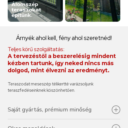
Álomszép
teraszokat
építünk.
Árnyék
ahol
kell,
fény
ahol
szeretnéd!
Teljes körű szolgáltatás:
A tervezéstől a beszerelésig mindent
kézben tartunk, így neked nincs más
dolgod, mint élvezni az eredményt.
Teraszodat meseszép télikertté varázsoljunk
teraszfedéseinknek köszönhetően.
Saját gyártás, prémium minőség
Alumínium- és üvegszerkezeteink hosszú élettartamot és
esztétikus megjelenést biztosítanak.