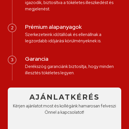
igazodik, biztosítva a tökéletes illeszkedést és
megjelenést.
Prémium alapanyagok
2
Szerkezeteink időtállóak és ellenállnak a
legzordabb időjárási körülményeknek is.
Garancia
3
Derékszög garanciánk biztosítja, hogy minden
illesztés tökéletes legyen.
AJÁNLATKÉRÉS
Kérjen ajánlatot most és kollégánk hamarosan felveszi
Önnel a kapcsolatot!