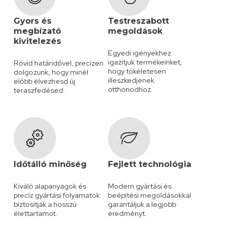
Gyors és
Testreszabott
megbízató
megoldások
kivitelezés
Egyedi igényekhez
igazítjuk termékeinket,
Rövid határidővel, precízen
hogy tökéletesen
dolgozunk, hogy minél
illeszkedjenek
előbb élvezhesd új
otthonodhoz.
teraszfedésed.
Időtálló minőség
Fejlett technológia
Kiváló alapanyagok és
Modern gyártási és
precíz gyártási folyamatok
beépítési megoldásokkal
biztosítják a hosszú
garantáljuk a legjobb
élettartamot.
eredményt.