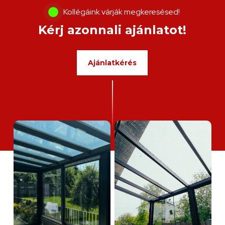
Kollégáink várják megkeresésed!
Kérj azonnali ajánlatot!
Ajánlatkérés