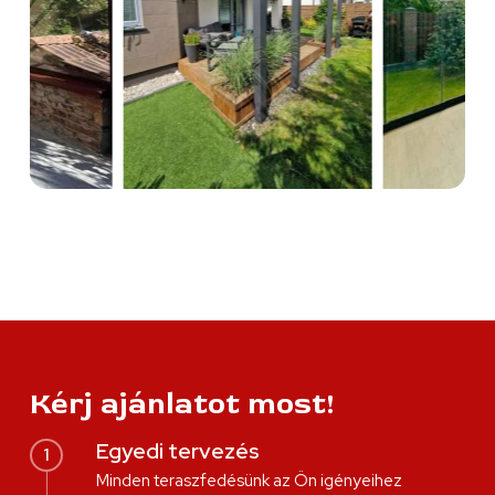
Kérj ajánlatot most!
Egyedi tervezés
1
Minden teraszfedésünk az Ön igényeihez