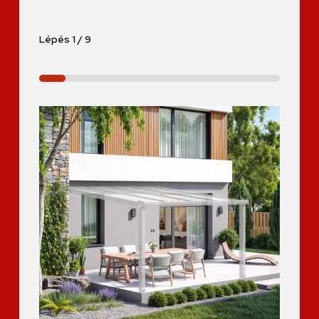
Lépés
1
/
9
11%