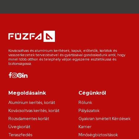
Kovácsoltvas és alumínium kerítések, kapuk, előtetők, korlátok és
vasszerkezetek tervezésével és gyártásával gondoskodunk arról, hogy
minél több otthon és telephely váljon egyszerre esztétikussá és
biztonságossá.
Megoldásaink
Cégünkről
Alumínium kerítés, korlát
Rólunk
Kovácsoltvas kerítés, korlát
Pályázatok
Rozsdamentes korlát
Gyakran Ismételt Kérdések
Üvegkorlát
Karrier
Teraszfedés
Minőségbiztosítások