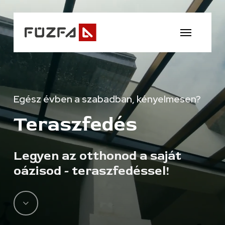
Skip
Step
to
1
Menu
main
of
content
9,
Egész évben a szabadban, kényelmesen?
Teraszfedés
Legyen az otthonod a saját
oázisod - teraszfedéssel!
Navigate