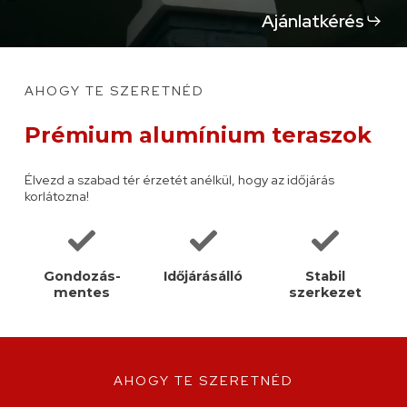
to
Ajánlatkérés
the
AHOGY TE SZERETNÉD
next
Prémium alumínium teraszok
section
Élvezd a szabad tér érzetét anélkül, hogy az időjárás
korlátozna!
Gondozás-
Időjárásálló
Stabil
mentes
szerkezet
AHOGY TE SZERETNÉD