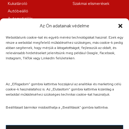
Kukatároló
Szakmai elismerések
Autóbeálló
Automatizálás
Az Ön adatainak védelme
Lakatosüzemi szolgáltatások
Weboldalunk cookie-kat és egyéb mérési technológiákat használ. Ezek egy
Fűzfa és Társa Kft.
része a weboldal megfelelő működéséhez szükséges, más cookie-k pedig
9200 Mosonmagyaróvár, Juhar utca 8.
abban segítenek, hogy mérjük a látogatottságot, fejlesszük az oldalt, és
relevánsabb hirdetéseket jelenítsünk meg például Google, Facebook,
Elérhetőség
Instagram, TikTok vagy LinkedIn felületeken.
+36 20 263 36 38
info@fuzfa.hu
Hétfő-péntek: 08:00-16:00
Szombat: előre egyeztett időpontban
Az „Elfogadom” gombra kattintva hozzájárul az analitikai és marketing célú
cookie-k használatához is. Az „Elutasítom” gombra kattintva kizárólag a
weboldal működéséhez szükséges technikai cookie-kat használjuk.
Beállításait bármikor módosíthatja a „Beállítások” gombra kattintva.