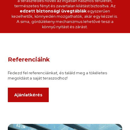
a teraszfedés növeli az ingatlan hasznos területét,
természetes fényt és zavartalan kilátást biztosítva. Az
egyszerűen
edzett biztonsági üvegtáblák
kezelhetők, könnyedén mozgathatók, akár egy kézzel is.
A sima, gördülékeny mechanizmus lehetővé teszi a
könnyű nyitást és zárást.
Referenciáink
Fedezd fel referenciáinkat, és találd meg a tökéletes
megoldást a saját teraszodhoz!
Ajánlatkérés