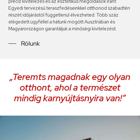
precíz kivitelezés és az esztétikus megoldások iránt.
Egyedi tervezésű teraszfedéseinkkel otthonod szabadtéri
részét időjárástól függetlenül élvezheted. Több száz
elégedett ügyféllel a hátunk mögött Ausztriában és
Magyarországon garantáljuk a minőségi kivitelezést.
Rólunk
„Teremts magadnak egy olyan
otthont, ahol a természet
mindig karnyújtásnyira van!”