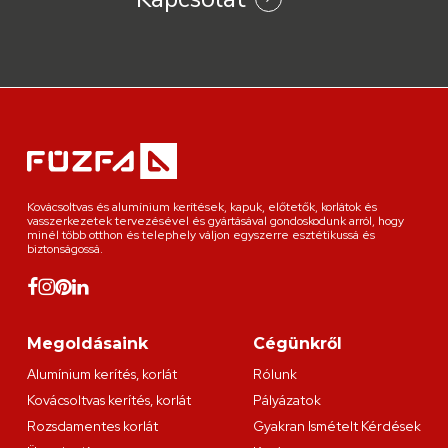
Kovácsoltvas és alumínium kerítések, kapuk, előtetők, korlátok és
vasszerkezetek tervezésével és gyártásával gondoskodunk arról, hogy
minél több otthon és telephely váljon egyszerre esztétikussá és
biztonságossá.
Megoldásaink
Cégünkről
Alumínium kerítés, korlát
Rólunk
Kovácsoltvas kerítés, korlát
Pályázatok
Rozsdamentes korlát
Gyakran Ismételt Kérdések