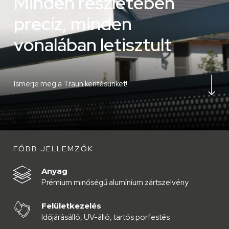
M
i
n
d
e
n
r
é
s
z
l
e
t
é
b
e
n
p
r
e
c
í
z
,
m
i
n
d
e
n
v
o
n
a
l
á
b
a
n
l
e
t
i
s
z
t
u
l
t
Navigate to the next 
Ismerje meg a Traun kerítésünket!
FŐBB JELLEMZŐK
Anyag
Prémium minőségű alumínium zártszelvény
Felületkezelés
Időjárásálló, UV-álló, tartós porfestés