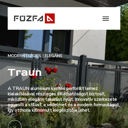
Skip
to
Menu
main
content
MODERN | LÉGIES | ELEGÁNS
Traun
A TRAUN alumínium kerítés perforált lemez
kialakításával részleges átláthatóságot biztosít,
miközben elegáns takarást nyújt. Innovatív szerkezete
egyesíti a stílust, a védelmet és a modern formavilágot,
így otthona kifinomult kiegészítője lehet.
Navigate