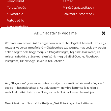
Üvegkorlát
Karrier
Teraszfedés
Minőségbiztosítások
Kukatároló
Szakmai elismerések
Autóbeálló
Automatizálás
Az Ön adatainak védelme
Lakatosüzemi szolgáltatások
Weboldalunk cookie-kat és egyéb mérési technológiákat használ. Ezek egy
Fűzfa és Társa Kft.
része a weboldal megfelelő működéséhez szükséges, más cookie-k pedig
9200 Mosonmagyaróvár, Juhar utca 8.
abban segítenek, hogy mérjük a látogatottságot, fejlesszük az oldalt, és
relevánsabb hirdetéseket jelenítsünk meg például Google, Facebook,
Elérhetőség
Instagram, TikTok vagy LinkedIn felületeken.
+36 20 263 36 38
info@fuzfa.hu
Hétfő-péntek: 08:00-16:00
Szombat: előre egyeztett időpontban
Az „Elfogadom” gombra kattintva hozzájárul az analitikai és marketing célú
cookie-k használatához is. Az „Elutasítom” gombra kattintva kizárólag a
weboldal működéséhez szükséges technikai cookie-kat használjuk.
Beállításait bármikor módosíthatja a „Beállítások” gombra kattintva.