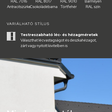
RAL 7016
RAL 8017
RAL 9010
Bármilyen
Antracitszürke
Csokoládébarna
Törtfehér
RAL szín
VARIÁLHATÓ STÍLUS
Testreszabható léc- és hézagméretek
Választhat lécvastagságot és deszkahézagot,
zárt vagy nyitott kivitelben is