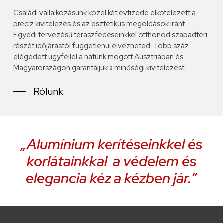
Családi vállalkozásunk közel két évtizede elkötelezett a
precíz kivitelezés és az esztétikus megoldások iránt.
Egyedi tervezésű teraszfedéseinkkel otthonod szabadtéri
részét időjárástól függetlenül élvezheted. Több száz
elégedett ügyféllel a hátunk mögött Ausztriában és
Magyarországon garantáljuk a minőségi kivitelezést.
Rólunk
„Alumínium kerítéseinkkel és
korlátainkkal a védelem és
elegancia kéz a kézben jár.”