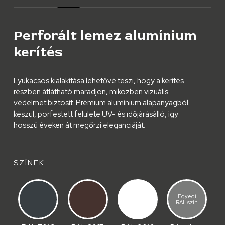
Perforált lemez alumínium
kerítés
Lyukacsos kialakítása lehetővé teszi, hogy a kerítés
részben átlátható maradjon, miközben vizuális
védelmet biztosít. Prémium alumínium alapanyagból
készül, porfestett felülete UV- és időjárásálló, így
hosszú éveken át megőrzi eleganciáját.
SZÍNEK
Egyedi
RAL szín