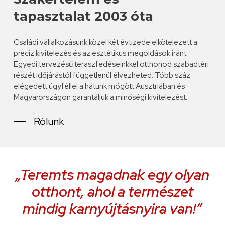
tapasztalat 2003 óta
Családi vállalkozásunk közel két évtizede elkötelezett a
precíz kivitelezés és az esztétikus megoldások iránt.
Egyedi tervezésű teraszfedéseinkkel otthonod szabadtéri
részét időjárástól függetlenül élvezheted. Több száz
elégedett ügyféllel a hátunk mögött Ausztriában és
Magyarországon garantáljuk a minőségi kivitelezést.
Rólunk
„Teremts magadnak egy olyan
otthont, ahol a természet
mindig karnyújtásnyira van!”