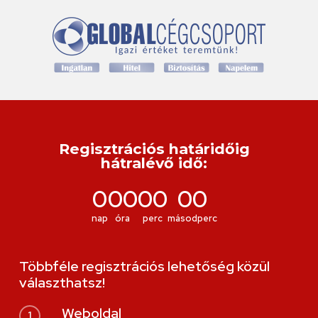
Regisztrációs határidőig
hátralévő idő:
0
00
00
00
nap
óra
perc
másodperc
Többféle regisztrációs lehetőség közül
választhatsz!
Weboldal
1