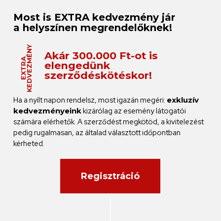
Most is EXTRA
kedvezmény
jár
a
helyszínen
megrendelőknek!
KEDVEZMÉNY
Akár 300.000 Ft-ot is
EXTRA
elengedünk
szerződéskötéskor!
Ha a nyílt napon rendelsz, most igazán megéri:
exkluzív
kedvezményeink
kizárólag az esemény látogatói
számára elérhetők. A szerződést megkötöd, a kivitelezést
pedig rugalmasan, az általad választott időpontban
kérheted.
Regisztráció