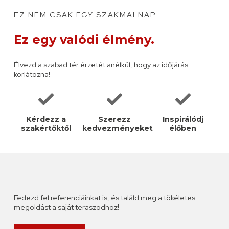
kávé mellett beszélgethetsz szakértőinkkel, inspirálódhatsz
és élményként élheted meg a tervezést.
EZ NEM CSAK EGY SZAKMAI NAP.
Ez egy valódi élmény.
Élvezd a szabad tér érzetét anélkül, hogy az időjárás
korlátozna!
Kérdezz a
Szerezz
Inspirálódj
szakértőktől
kedvezményeket
élőben
Fedezd fel referenciáinkat is, és találd meg a tökéletes
megoldást a saját teraszodhoz!