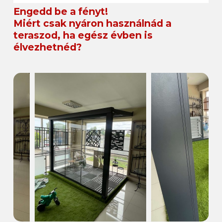
Engedd be a fényt!
Miért csak nyáron használnád a
teraszod, ha egész évben is
élvezhetnéd?