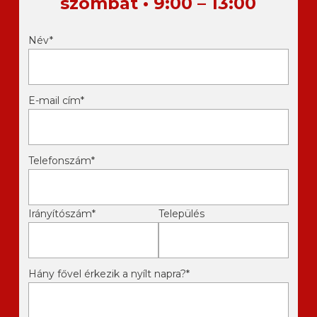
szombat • 9:00 – 13:00
Név*
E-mail cím*
Telefonszám*
Irányítószám*
Település
Hány fővel érkezik a nyílt napra?*