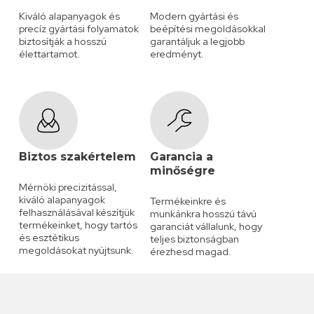
Kiváló alapanyagok és
Modern gyártási és
precíz gyártási folyamatok
beépítési megoldásokkal
biztosítják a hosszú
garantáljuk a legjobb
élettartamot.
eredményt.
Biztos szakértelem
Garancia a
minőségre
Mérnöki precizitással,
kiváló alapanyagok
Termékeinkre és
felhasználásával készítjük
munkánkra hosszú távú
termékeinket, hogy tartós
garanciát vállalunk, hogy
és esztétikus
teljes biztonságban
megoldásokat nyújtsunk.
érezhesd magad.