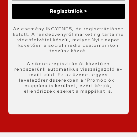
Az esemény INGYENES, de regisztrációhoz
kötött. A rendezvényről marketing tartalmú
videófelvétel készül, melyet Nyílt napot
követően a social media csatornáinkon
teszünk közzé.
A sikeres regisztrációt követően
rendszerünk automatikus visszaigazoló e-
mailt küld. Ez az üzenet egyes
levelezőrendszerekben a ‘Promóciók’
mappába is kerülhet, ezért kérjük,
ellenőrizzék ezeket a mappákat is.