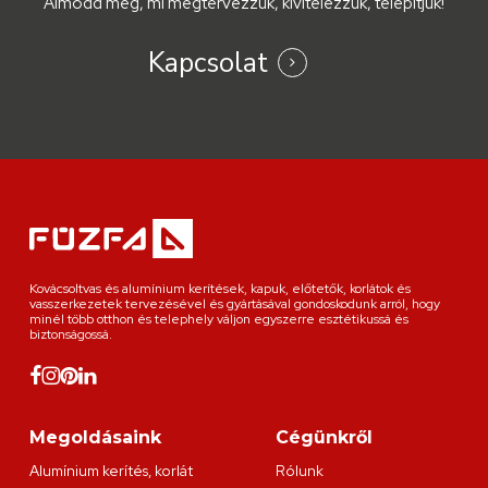
Álmodd meg, mi megtervezzük, kivitelezzük, telepítjük!
Kapcsolat
Kovácsoltvas és alumínium kerítések, kapuk, előtetők, korlátok és
vasszerkezetek tervezésével és gyártásával gondoskodunk arról, hogy
minél több otthon és telephely váljon egyszerre esztétikussá és
biztonságossá.
Megoldásaink
Cégünkről
Alumínium kerítés, korlát
Rólunk