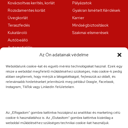
Kovácsoltvas kerítés, korlát
Pályázatok
Rozsdamentes korlát
Gyakran Ismételt Kérdések
Üvegkorlát
Karrier
Teraszfedés
Minőségbiztosítások
Kukatároló
Szakmai elismerések
Autóbeálló
Automatizálás
Az Ön adatainak védelme
Lakatosüzemi szolgáltatások
Weboldalunk cookie-kat és egyéb mérési technológiákat használ. Ezek egy
Fűzfa és Társa Kft.
része a weboldal megfelelő működéséhez szükséges, más cookie-k pedig
9200 Mosonmagyaróvár, Juhar utca 8.
abban segítenek, hogy mérjük a látogatottságot, fejlesszük az oldalt, és
relevánsabb hirdetéseket jelenítsünk meg például Google, Facebook,
Elérhetőség
Instagram, TikTok vagy LinkedIn felületeken.
+36 20 263 36 38
info@fuzfa.hu
Hétfő-péntek: 08:00-16:00
Szombat: előre egyeztett időpontban
Az „Elfogadom” gombra kattintva hozzájárul az analitikai és marketing célú
cookie-k használatához is. Az „Elutasítom” gombra kattintva kizárólag a
weboldal működéséhez szükséges technikai cookie-kat használjuk.