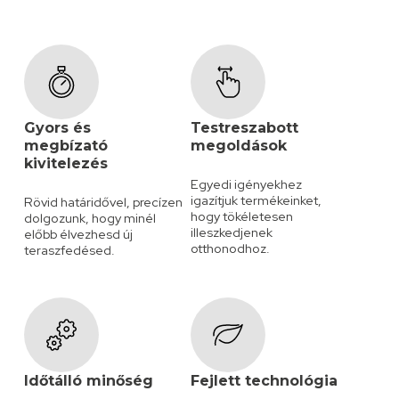
Gyors és
Testreszabott
megbízató
megoldások
kivitelezés
Egyedi igényekhez
igazítjuk termékeinket,
Rövid határidővel, precízen
hogy tökéletesen
dolgozunk, hogy minél
illeszkedjenek
előbb élvezhesd új
otthonodhoz.
teraszfedésed.
Időtálló minőség
Fejlett technológia