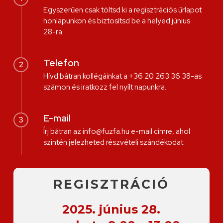
Egyszerűen csak töltsd ki a regisztrációs űrlapot
honlapunkon és biztosítsd be a helyed június
28-ra.
Telefon
2
Hívd bátran kollégáinkat a +36 20 263 36 38-as
számon és iratkozz fel nyílt napunkra.
E-mail
3
Írj bátran az
info@fuzfa.hu
e-mail címre, ahol
szintén jelezheted részvételi szándékodat.
REGISZTRÁCIÓ
2025. június 28.