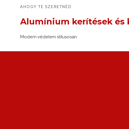
the
AHOGY TE SZERETNÉD
next
Alumínium kerítések és 
section
Modern védelem stílusosan