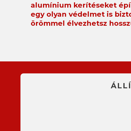
alumínium kerítéseket ép
egy olyan védelmet is bizt
örömmel élvezhetsz hossz
ÁLL