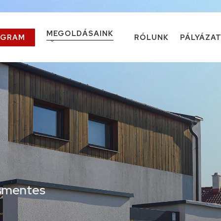
MEGOLDÁSAINK
OGRAM
RÓLUNK
PÁLYÁZA
Teraszfedés
Alumínium kerítés, korlát
Kukatároló
Lakatosüzemi szolgáltatások
(tartószerkezetek, társasházi korlátok)
Lézervágás, élhajlítás
ásmentes