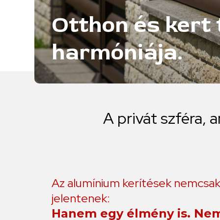
Otthon és kert 
harmóniája.
A
privát
szféra,
a
Az alumínium kerítések nemcsa
jelentenek:
Hanem egy élmény is. Ne