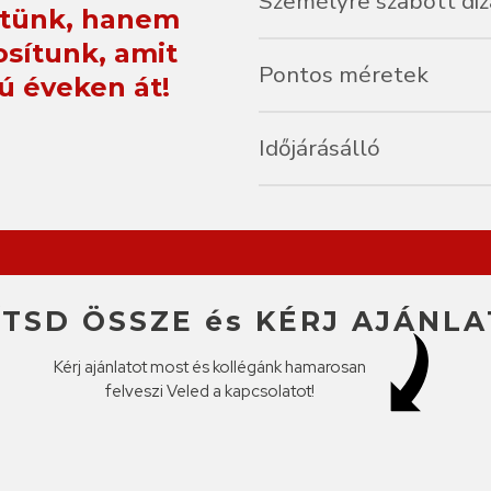
Személyre szabott diz
ítünk, hanem
A stílusodhoz igazodva tervez
osítunk, amit
stílusodhoz igazítják a megj
Pontos méretek
ú éveken át!
ragyogjon.
Tökéletesen illeszkedik a ke
Időjárásálló
Az alumínium egyik csodás tul
napsugárzásnak, így az időjár
ÍTSD ÖSSZE és KÉRJ AJÁNLA
Kérj ajánlatot most és kollégánk hamarosan
felveszi Veled a kapcsolatot!