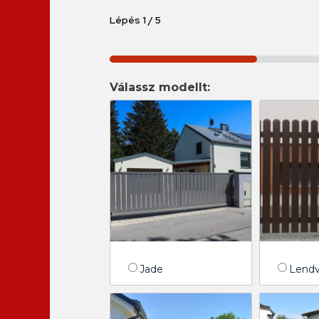
Lépés
1
/
5
20%
Válassz modellt:
Jade
Lend