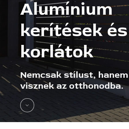
Alumínium
kerítések és
korlátok
Nemcsak stílust, hanem
visznek az otthonodba.
Navigate
to