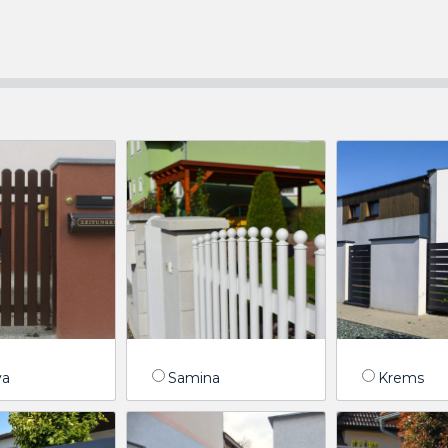
va
Samina
Krems