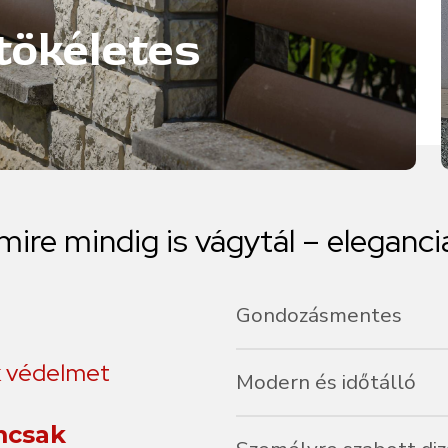
tökéletes
mire
mindig
is
vágytál
–
eleganci
Gondozásmentes
Az alumíniumnak köszönhetőe
k védelmet
Modern és időtálló
Kerítéseink és korlátaink leti
mcsak
újszerűek maradnak.